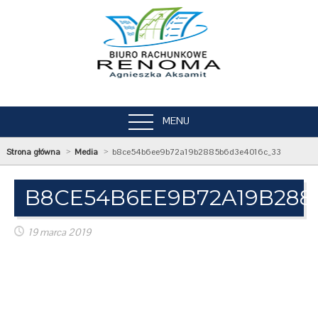
MENU
Strona główna
Media
b8ce54b6ee9b72a19b2885b6d3e4016c_33
B8CE54B6EE9B72A19B288
19 marca 2019