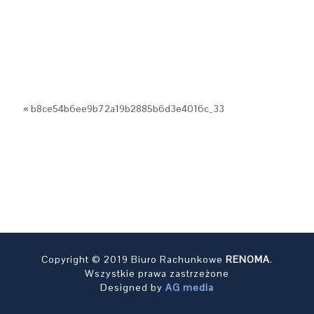
« b8ce54b6ee9b72a19b2885b6d3e4016c_33
Copyright © 2019 Biuro Rachunkowe
RENOMA
.
Wszystkie prawa zastrzeżone
Designed by
AG media