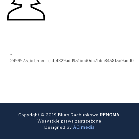
«
2499975_bd_media_id_4829add951bed0dc7bbc845815e9aed0
Copyright © 2019 Biuro Rachunkowe
RENOMA
.
Wszystkie prawa zastrzeżone
Designed by
AG media