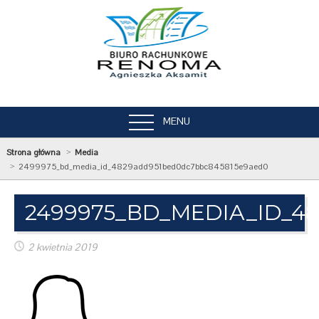
MENU
Strona główna
Media
2499975_bd_media_id_4829add951bed0dc7bbc845815e9aed0
2499975_BD_MEDIA_ID_4
2 kwietnia 2019