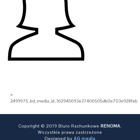
«
2499975_bd_media_id_162945693e37406505db0e703e928feb
Copyright © 2019 Biuro Rachunkowe
RENOMA
.
Wszystkie prawa zastrzeżone
Designed by
AG media