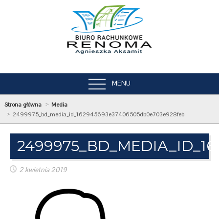
MENU
Strona główna
Media
2499975_bd_media_id_162945693e37406505db0e703e928feb
2499975_BD_MEDIA_ID_1
2 kwietnia 2019