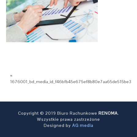
«
1676001_bd_media_id_f46bfb45e675ef8b80e7aa65de515be3
Copyright © 2019 Biuro Rachunkowe
RENOMA
.
Wszystkie prawa zastrzeżone
Designed by
AG media