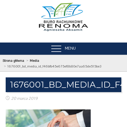
MENU
Strona główna
Media
1676001_bd_media_id_f46bfb45e675ef8b80e7aa65de515be3
1676001_BD_MEDIA_ID_F
20 marca 2019